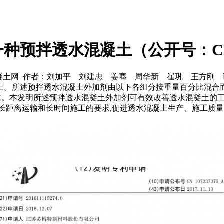
预拌透水混凝土（公开号：CN107
：中国混凝土网 作者：刘加平 刘建忠 姜骞 周华新 崔巩 王方
所述预拌透水混凝土外加剂由以下各组分按重量百分比混合而成：减
#3%,余量为水。本发明所述预拌透水混凝土外加剂可有效改善透水混
长距离运输和长时间施工的要求,促进透水混凝土生产、施工质