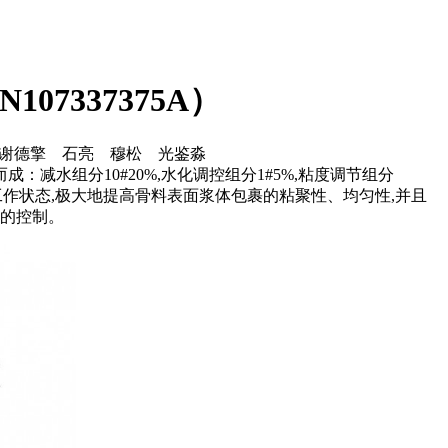
337375A）
刚 谢德擎 石亮 穆松 光鉴淼
水组分10#20%,水化调控组分1#5%,粘度调节组分
凝土的工作状态,极大地提高骨料表面浆体包裹的粘聚性、均匀性,并且
量的控制。