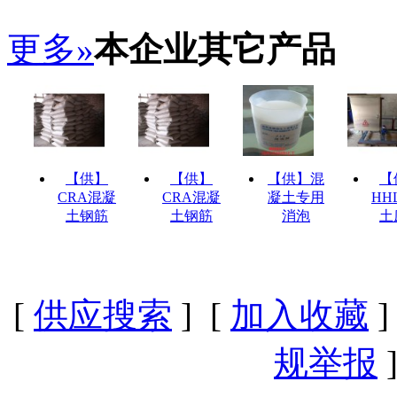
更多»
本企业其它产品
【供】
【供】
【供】混
【
CRA混凝
CRA混凝
凝土专用
HH
土钢筋
土钢筋
消泡
土
[
供应搜索
] [
加入收藏
]
规举报
]