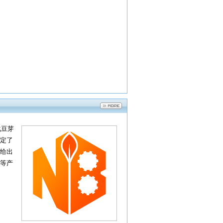
化豆芽
定了
给出
等产