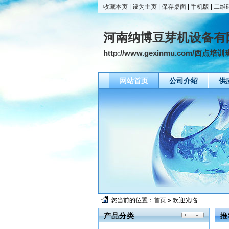
收藏本页
|
设为主页
|
保存桌面
|
手机版
|
二维
河南纳博豆芽机设备有
http://www.gexinmu.com/
网站首页
公司介绍
供
您当前的位置：
首页
» 欢迎光临
产品分类
推